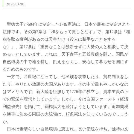
2026/04/01
聖徳太子が604年に制定した17条憲法は、日本で最初に制定された
法律です。その第2条は「和をもって貴しとなす」で、第12条は「租
税を取る権利があるのは天皇だけ（役人は勝手なことをする
な）」、第17条は「重要なことは独断せずに大勢の人と相談して決
める」としています。これは、天下泰平と五穀豊穣を願い、国民が
自然環境の中で地を耕し、飢えをなくし、安心して暮らせる国にす
るためのものです。
一方で、21世紀になっても、他民族を攻撃したり、貿易制限をし
たり、やりたい放題の大国があります。その中で最もやっかいなの
はアメリカです。新大陸を征服して1776年に独立し、資本主義の下
での繫栄を理想としています。しかし、今は自国ファースト（経済
利益優先）を掲げて、覇権拡大を続けようとしています。追加関税
を勝手に決める同国の大統領は、17条憲法を知っているのでしょう
か。
日本は素晴らしい自然環境に恵まれ、長い伝統を持ち、独特の文