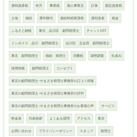
償却資産税
何月
事業税
個人事業主
計算
固定資産税
土地
相続
暦年贈与
相続時精算課税
償却資産
税金
ふるさと納税
東京 品川区 顧問税理士
チャットGPT
インボイス 品川 顧問税理士
品川区 五反田 顧問税理士
東京 顧問税理士
相続 税理士
消費税
国勢調査
生成AI
採用情報
顧問税理士
コンセプト
東京の顧問税理士･やまざき税理士事務所の口コミ情報
東京の顧問税理士･やまざき税理士事務所の評判
東京の顧問税理士･やまざき税理士事務所のお客様の声
サービス
料金表
代表挨拶
よくある質問
アクセス
東京
お問い合わせ
プライバシーポリシー
スタッフ
税理士