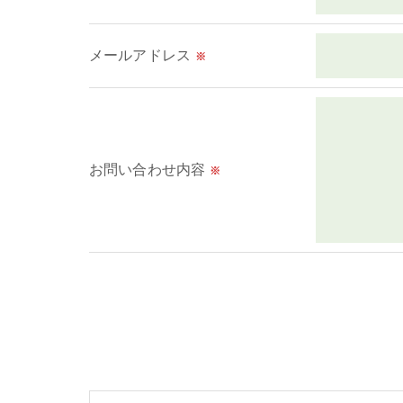
＜個人情報の安全管理＞
当社では、個人情報の漏洩等がなされないよ
メールアドレス
※
＜個人情報を与えなかった場合に生じる結果
必要な情報を頂けない場合は、それに対応し
＜個人情報の開示･訂正・削除･利用停止の手
お問い合わせ内容
※
当社では、お客様の個人情報の開示･訂正･削
ご本人である事を確認のうえ、対応させて頂
個人情報の開示･訂正･削除・利用停止の具体