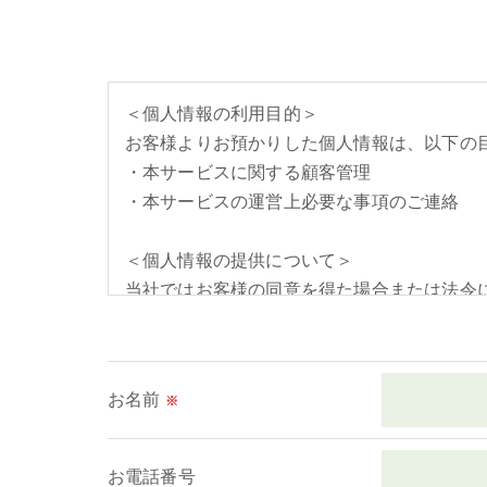
＜個人情報の利用目的＞
お客様よりお預かりした個人情報は、以下の
・本サービスに関する顧客管理
・本サービスの運営上必要な事項のご連絡
＜個人情報の提供について＞
当社ではお客様の同意を得た場合または法令
取得した個人情報を第三者に提供することは
＜個人情報の委託について＞
お名前
※
当社では、利用目的の達成に必要な範囲にお
これらの委託先に対しては個人情報保護契約
お電話番号