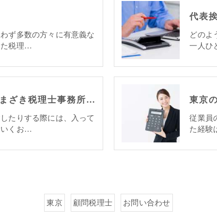
代表
問わず多数の方々に有意義な
どのよ
きた税理…
一人ひ
東京の顧問税理士･やまざき税理士事務所のお客様の声
営したりする際には、入って
従業員
ていくお…
た経験
東京
顧問税理士
お問い合わせ