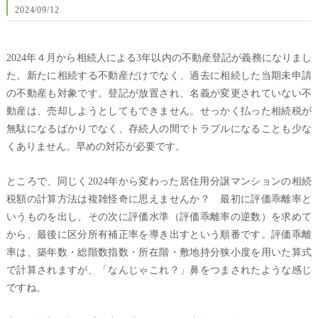
2024/09/12
2024年４月から相続人による3年以内の不動産登記が義務になりまし
た。新たに相続する不動産だけでなく、過去に相続した当期未申請
の不動産も対象です。登記が放置され、名義が変更されていない不
動産は、売却しようとしてもできません。せっかく払った相続税が
無駄になるばかりでなく、存続人の間でトラブルになることも少な
くありません。早めの対応が必要です。
ところで、同じく2024年から変わった居住用分譲マンションの相続
税額の計算方法は複雑怪奇に思えませんか？ 最初に評価乖離率と
いうものを出し、その次に評価水準（評価乖離率の逆数）を求めて
から、最後に区分所有補正率を導き出すという順番です。評価乖離
率は、築年数・総階数指数・所在階・敷地持分狭小度を用いた算式
で計算されますが、「なんじゃこれ？」鼻をつまされたような感じ
ですね。