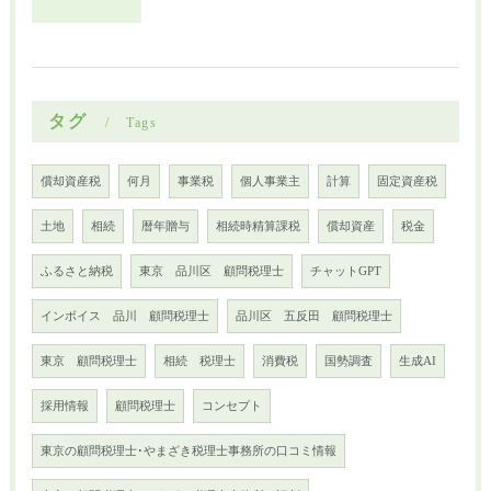
タグ
Tags
償却資産税
何月
事業税
個人事業主
計算
固定資産税
土地
相続
暦年贈与
相続時精算課税
償却資産
税金
ふるさと納税
東京 品川区 顧問税理士
チャットGPT
インボイス 品川 顧問税理士
品川区 五反田 顧問税理士
東京 顧問税理士
相続 税理士
消費税
国勢調査
生成AI
採用情報
顧問税理士
コンセプト
東京の顧問税理士･やまざき税理士事務所の口コミ情報