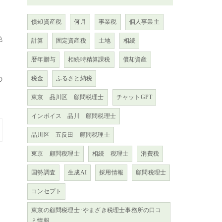
償却資産税
何月
事業税
個人事業主
免
計算
固定資産税
土地
相続
暦年贈与
相続時精算課税
償却資産
税金
ふるさと納税
の
東京 品川区 顧問税理士
チャットGPT
インボイス 品川 顧問税理士
品川区 五反田 顧問税理士
東京 顧問税理士
相続 税理士
消費税
国勢調査
生成AI
採用情報
顧問税理士
コンセプト
東京の顧問税理士･やまざき税理士事務所の口コ
ミ情報