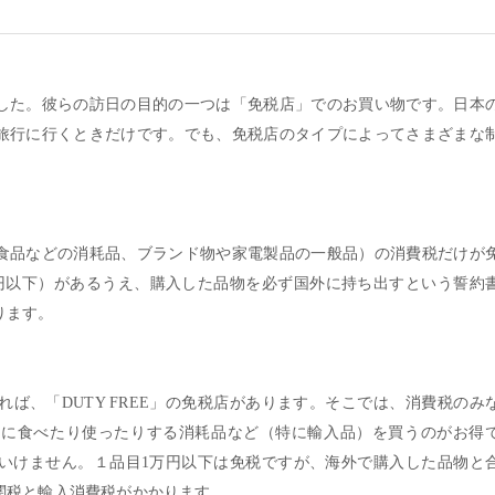
した。彼らの訪日の目的の一つは「免税店」でのお買い物です。日本
旅行に行くときだけです。でも、免税店のタイプによってさまざまな
食品などの消耗品、ブランド物や家電製品の一般品）の消費税だけが
万円以下）があるうえ、購入した品物を必ず国外に持ち出すという誓約
ります。
ば、「DUTY FREE」の免税店があります。そこでは、消費税のみ
中に食べたり使ったりする消耗品など（特に輸入品）を買うのがお得
いけません。１品目1万円以下は免税ですが、海外で購入した品物と
関税と輸入消費税がかかります。