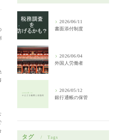
2026/06/11
書面添付制度
の
制
2026/06/04
外国人労働者
免
書
2026/05/12
銀行通帳の保管
な
で
合
タグ
Tags