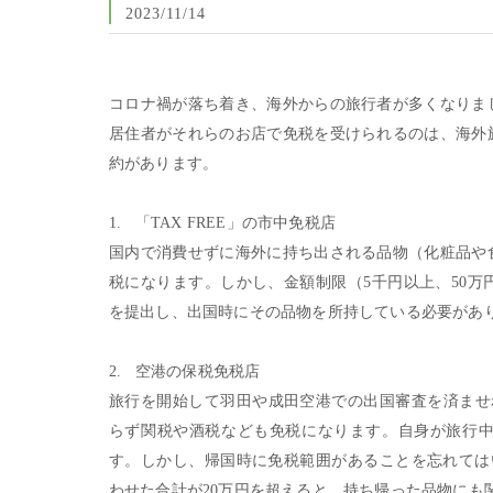
2023/11/14
コロナ禍が落ち着き、海外からの旅行者が多くなりま
居住者がそれらのお店で免税を受けられるのは、海外
約があります。
1. 「TAX FREE」の市中免税店
国内で消費せずに海外に持ち出される品物（化粧品や
税になります。しかし、金額制限（5千円以上、50
を提出し、出国時にその品物を所持している必要があ
2. 空港の保税免税店
旅行を開始して羽田や成田空港での出国審査を済ませれ
らず関税や酒税なども免税になります。自身が旅行
す。しかし、帰国時に免税範囲があることを忘れては
わせた合計が20万円を超えると、持ち帰った品物にも